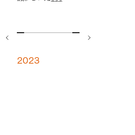
2023
しんきゅう&アロマ処 零一 創業
もみほぐし&鍼灸マッサージ&アロママッ
サージ
「肩こり・腰痛・冷え・むくみ」等を解
消し、​健康および美のからだを導きま
す。
公式ホームページは
こちら