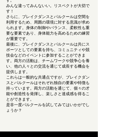
す。
みんな違ってみんないい。リスペクトが大切で
す！
さらに、ブレイクダンスとパルクールは空間を
利用するため、周囲の環境に対する意識が求め
られます。身体の制御やバランス、柔軟性も重
要な要素であり、身体能力を高めるための練習
が重要です。
最後に、ブレイクダンスとパルクールは共にス
ポーツとしての要素を持ち、コミュニティや競
技会などのイベントに参加することができま
す。両方の活動は、チームワークや競争心を養
い、他の人々との交流を通じて成長する機会を
提供します。
これらは一般的な共通点ですが、ブレイクダン
スとパルクールはそれぞれ独自の要素や特徴も
持っています。両方の活動を通じて、個々の才
能や創造性を発揮し、楽しさと達成感を得るこ
とができます。
是非一度パルクールを試してみてはいかがでし
ょうか？