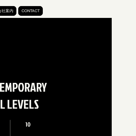
会社案内
CONTACT
EMPORARY
LL LEVELS
efined
10
10 undefined