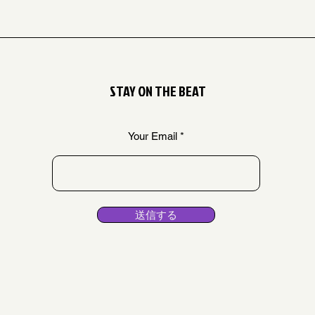
STAY ON THE BEAT
Your Email
送信する