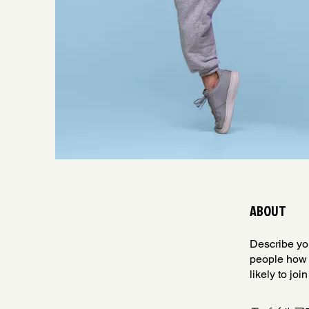
ABOUT
Describe you
people how 
likely to jo